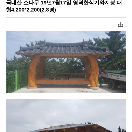
국내산 소나무 19년7월17일 영덕한식기와지붕 대
공장작업과정
형4.200*2.200(2.8평)
원두막자재입고
온라인문의
고객센터