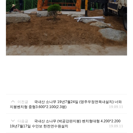
이전글
국내산 소나무 19년7월24일 (영주우정면옥내설치) 너와
19.09.11
지붕벤치형 중형3.600*2.100(2.3평)
다음글
국내산 소나무 (박공강판지붕) 벤치형대형 4.200*2.200
19.09.11
19년7월17일 수안보 한전연수원설치