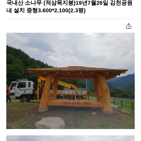
국내산 소나무 (적삼목지붕)19년7월26일 김천공원
공장작업과정
내 설치 중형3.600*2.100(2.3평)
원두막자재입고
온라인문의
고객센터