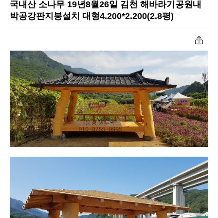
국내산 소나무 19년8월26일 김천 해바라기공원내
공장작업과정
박공강판지붕설치 대형4.200*2.200(2.8평)
원두막자재입고
온라인문의
고객센터