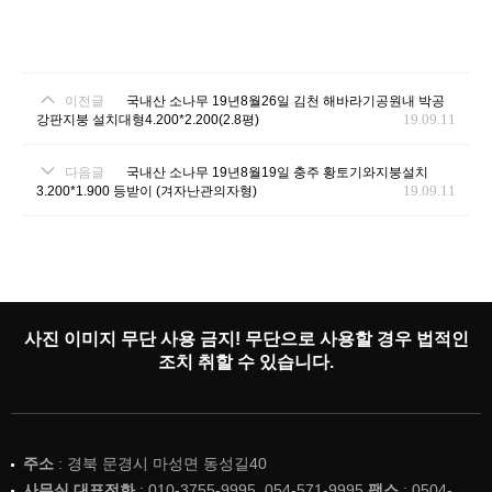
이전글
국내산 소나무 19년8월26일 김천 해바라기공원내 박공
19.09.11
강판지붕 설치대형4.200*2.200(2.8평)
다음글
국내산 소나무 19년8월19일 충주 황토기와지붕설치
19.09.11
3.200*1.900 등받이 (겨자난관의자형)
사진 이미지 무단 사용 금지! 무단으로 사용할 경우 법적인
조치 취할 수 있습니다.
주소
: 경북 문경시 마성면 동성길40
사무실 대표전화
: 010-3755-9995, 054-571-9995
팩스
: 0504-