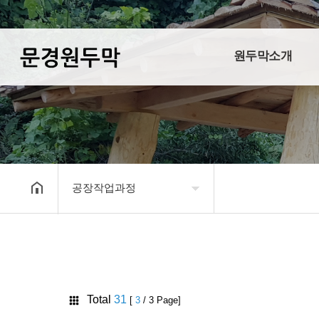
원두막소개
공장작업과정
원두막소개
제품소개
시공사례
Total
31
[
3
/ 3 Page]