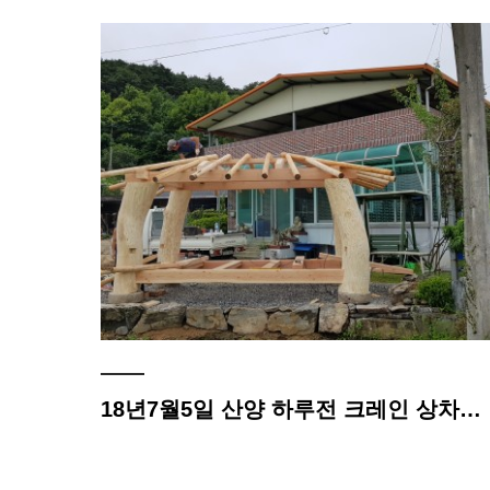
공장작업과정
원두막자재입고
온라인문의
고객센터
18년7월5일 산양 하루전 크레인 상차후 현장제작중 보슬비가 내려서 고생 많이 하고 있네요!