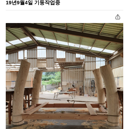
19년9월4일 기둥작업중
공장작업과정
원두막자재입고
온라인문의
고객센터