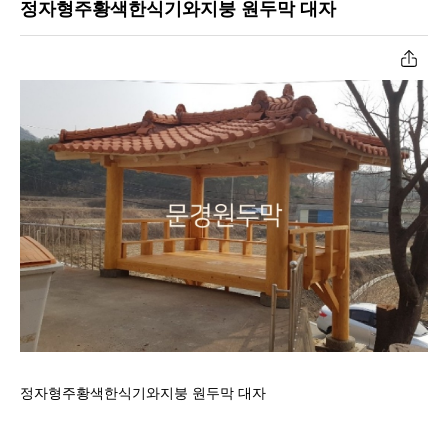
정자형주황색한식기와지붕 원두막 대자
공장작업과정
너와지붕원두막
원두막자재입고
초가지붕원두막
온라인문의
육각/팔각정자
고객센터
파고라
정자형주황색한식기와지붕 원두막 대자