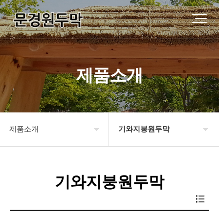
제품소개
제품소개
기와지붕원두막
원두막소개
기와지붕원두막
기와지붕원두막
제품소개
강판기와원두막
시공사례
슁글지붕원두막