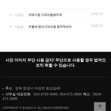
19.08.16
이전글
각재기둥 기와지붕원두막
19.08.16
다음글
주황색 한식기와지붕 원두막대자
사진 이미지 무단 사용 금지! 무단으로 사용할 경우 법적인
조치 취할 수 있습니다.
주소
: 경북 문경시 마성면 동성길40
사무실 대표전화
: 010-3755-9995, 054-571-9995
팩스
: 0504-
471-9995
arrow_upward
COPYRIGHT © 문경원두막. ALL RIGHTS RESERVED.