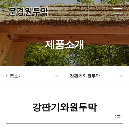
제품소개
제품소개
강판기와원두막
원두막소개
기와지붕원두막
강판기와원두막
제품소개
강판기와원두막
시공사례
슁글지붕원두막