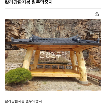
칼라강판지붕 원두막중자
공장작업과정
너와지붕원두막
원두막자재입고
초가지붕원두막
온라인문의
육각/팔각정자
고객센터
파고라
칼라강판지붕 원두막중자