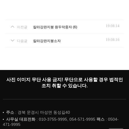
19.08.14
이전글
칼라강판지붕 원두막중자 (6)
19.08.16
다음글
칼라강판지붕소자
사진 이미지 무단 사용 금지! 무단으로 사용할 경우 법적인
조치 취할 수 있습니다.
주소
: 경북 문경시 마성면 동성길40
사무실 대표전화
: 010-3755-9995, 054-571-9995
팩스
: 0504-
471-9995