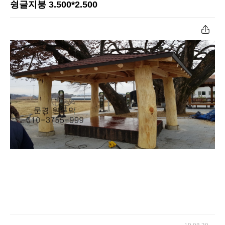
슁글지붕 3.500*2.500
공장작업과정
너와지붕원두막
원두막자재입고
초가지붕원두막
온라인문의
육각/팔각정자
고객센터
파고라