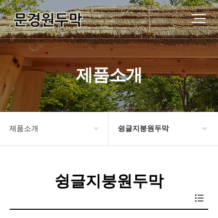
제품소개
제품소개
슁글지붕원두막
원두막소개
기와지붕원두막
슁글지붕원두막
제품소개
강판기와원두막
시공사례
슁글지붕원두막