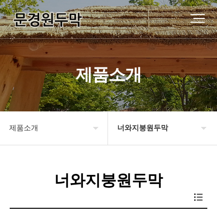
제품소개
제품소개
너와지붕원두막
원두막소개
기와지붕원두막
너와지붕원두막
제품소개
강판기와원두막
시공사례
슁글지붕원두막