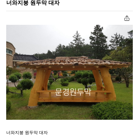
너와지붕 원두막 대자
공장작업과정
너와지붕원두막
원두막자재입고
초가지붕원두막
온라인문의
육각/팔각정자
고객센터
파고라
너와지붕 원두막 대자