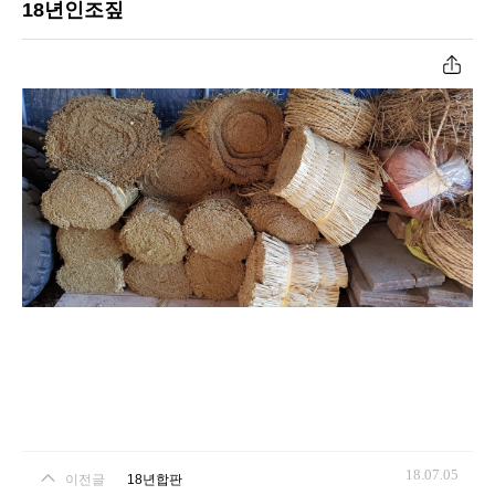
18년인조짚
공장작업과정
원두막자재입고
온라인문의
고객센터
18.07.05
이전글
18년합판