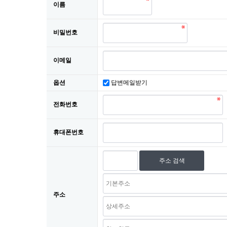
이름
공장작업과정
원두막자재입고
비밀번호
온라인문의
이메일
고객센터
옵션
답변메일받기
전화번호
휴대폰번호
주소 검색
주소